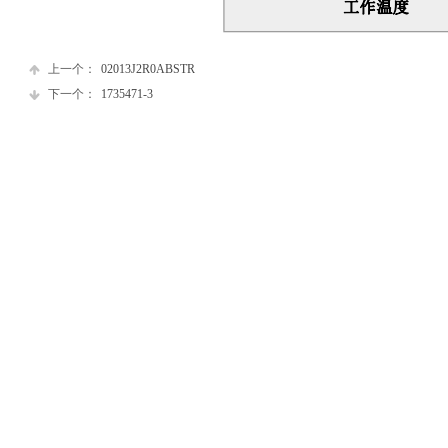
上一个：
02013J2R0ABSTR
下一个：
1735471-3
联系我们
关于
电话：0755-82575185
只为
传真：0755-82764428
24小
地址：深圳市福田区红荔路38号群星广场A座810室
了
解更